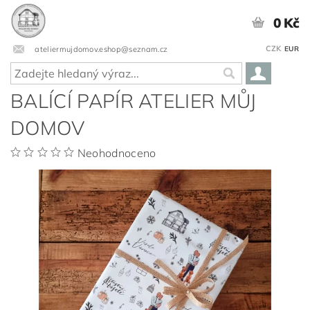
0 Kč
CZK
ateliermujdomov.eshop@seznam.cz
EUR
BALÍCÍ PAPÍR ATELIER MŮJ
DOMOV
Neohodnoceno