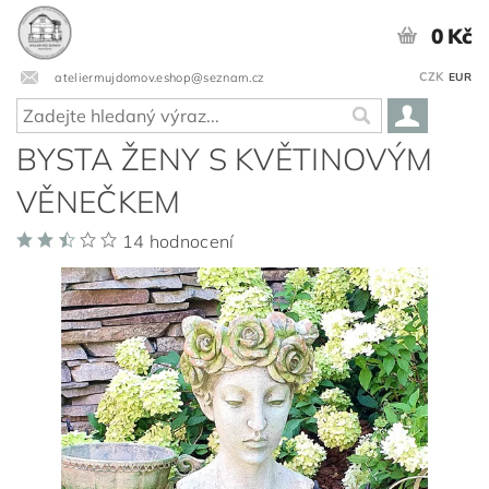
0 Kč
CZK
ateliermujdomov.eshop@seznam.cz
EUR
BYSTA ŽENY S KVĚTINOVÝM
VĚNEČKEM
14 hodnocení