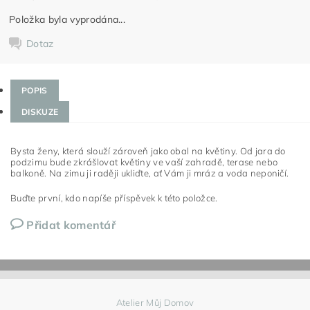
Položka byla vyprodána...
Dotaz
POPIS
DISKUZE
Bysta ženy, která slouží zároveň jako obal na květiny. Od jara do
podzimu bude zkrášlovat květiny ve vaší zahradě, terase nebo
balkoně. Na zimu ji raději ukliďte, ať Vám ji mráz a voda neponičí.
Buďte první, kdo napíše příspěvek k této položce.
Přidat komentář
Atelier Můj Domov