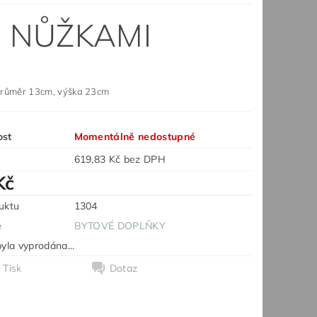
S NŮŽKAMI
průměr 13cm, výška 23cm
ost
Momentálně nedostupné
619,83 Kč bez DPH
Kč
uktu
1304
e
BYTOVÉ DOPLŇKY
yla vyprodána...
Tisk
Dotaz