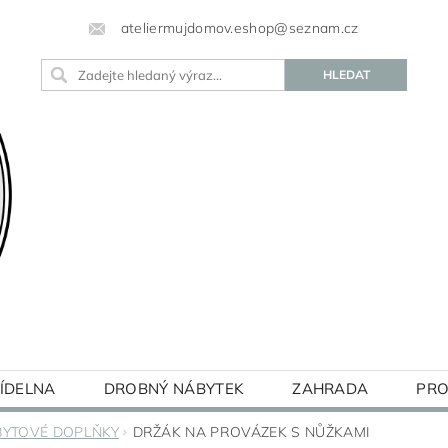
ateliermujdomov.eshop@seznam.cz
JÍDELNA
DROBNÝ NÁBYTEK
ZAHRADA
PRO
BLOG
BYTOVÉ DOPLŇKY
DRŽÁK NA PROVÁZEK S NŮŽKAMI