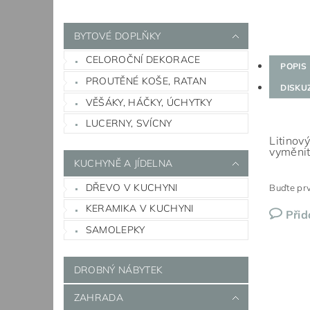
BYTOVÉ DOPLŇKY
CELOROČNÍ DEKORACE
POPIS
PROUTĚNÉ KOŠE, RATAN
DISKU
VĚŠÁKY, HÁČKY, ÚCHYTKY
LUCERNY, SVÍCNY
Litinov
vyměnit
KUCHYNĚ A JÍDELNA
DŘEVO V KUCHYNI
Buďte prv
KERAMIKA V KUCHYNI
Přid
SAMOLEPKY
DROBNÝ NÁBYTEK
ZAHRADA