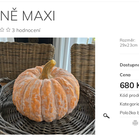
NĚ MAXI
3 hodnocení
Rozměr:
29x23cm
Dostupn
Cena
680 
Kód prod
Kategori
Položka b