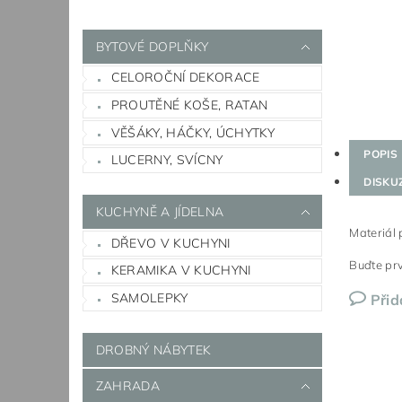
BYTOVÉ DOPLŇKY
CELOROČNÍ DEKORACE
PROUTĚNÉ KOŠE, RATAN
VĚŠÁKY, HÁČKY, ÚCHYTKY
POPIS
LUCERNY, SVÍCNY
DISKU
KUCHYNĚ A JÍDELNA
Materiál 
DŘEVO V KUCHYNI
Buďte prv
KERAMIKA V KUCHYNI
SAMOLEPKY
Přid
DROBNÝ NÁBYTEK
ZAHRADA