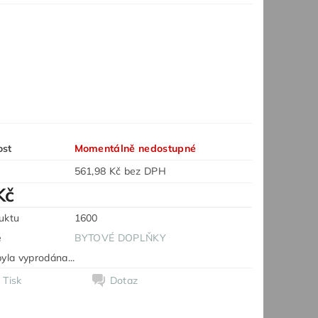
ost
Momentálně nedostupné
561,98 Kč bez DPH
Kč
uktu
1600
e
BYTOVÉ DOPLŇKY
yla vyprodána...
Tisk
Dotaz