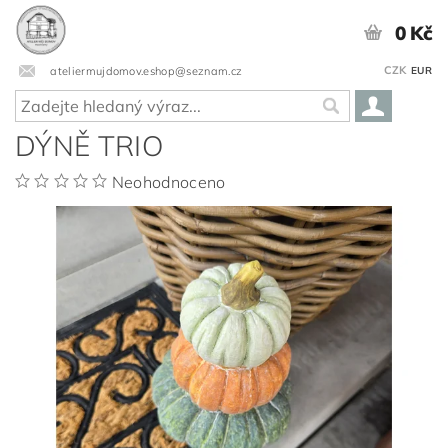
0 Kč
CZK
ateliermujdomov.eshop@seznam.cz
EUR
DÝNĚ TRIO
Neohodnoceno