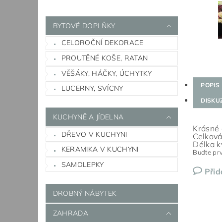
BYTOVÉ DOPLŇKY
CELOROČNÍ DEKORACE
PROUTĚNÉ KOŠE, RATAN
VĚŠÁKY, HÁČKY, ÚCHYTKY
POPIS
LUCERNY, SVÍCNY
DISKU
KUCHYNĚ A JÍDELNA
Krásné 
DŘEVO V KUCHYNI
Celková
Délka k
KERAMIKA V KUCHYNI
Buďte prv
SAMOLEPKY
Přid
DROBNÝ NÁBYTEK
ZAHRADA