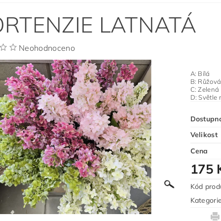
RTENZIE LATNATÁ
Neohodnoceno
A: Bílá
B: Růžov
C: Zelená
D: Světle
Dostupn
Velikost
Cena
175 
Kód prod
Kategori