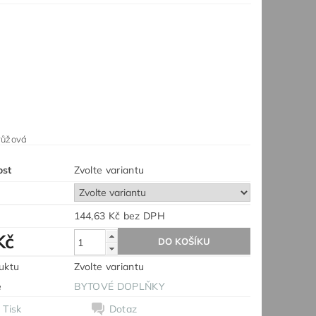
á
 růžová
ost
Zvolte variantu
144,63 Kč bez DPH
Kč
uktu
Zvolte variantu
e
BYTOVÉ DOPLŇKY
Tisk
Dotaz