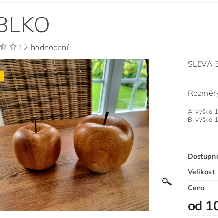
BLKO
12 hodnocení
SLEVA 3
j
Rozměr
A: výška 
B: výška 
Dostupn
Velikost
Cena
od 1