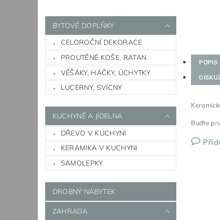
BYTOVÉ DOPLŇKY
CELOROČNÍ DEKORACE
PROUTĚNÉ KOŠE, RATAN
POPIS
VĚŠÁKY, HÁČKY, ÚCHYTKY
DISKU
LUCERNY, SVÍCNY
Keramické
KUCHYNĚ A JÍDELNA
Buďte prv
DŘEVO V KUCHYNI
Přid
KERAMIKA V KUCHYNI
SAMOLEPKY
DROBNÝ NÁBYTEK
ZAHRADA