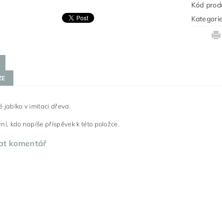
Kód prod
Kategori
ZE
 jablko v imitaci dřeva.
ní, kdo napíše příspěvek k této položce.
at komentář