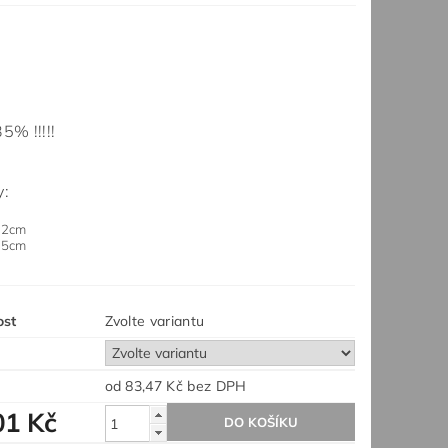
5% !!!!!
y:
12cm
15cm
ost
Zvolte variantu
od 83,47 Kč
bez DPH
01 Kč