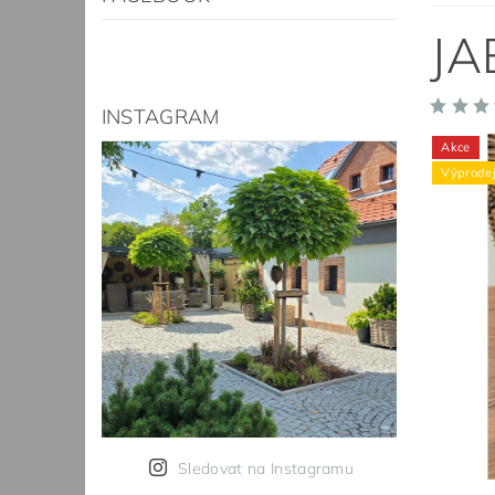
JA
INSTAGRAM
Akce
Výprode
Sledovat na Instagramu