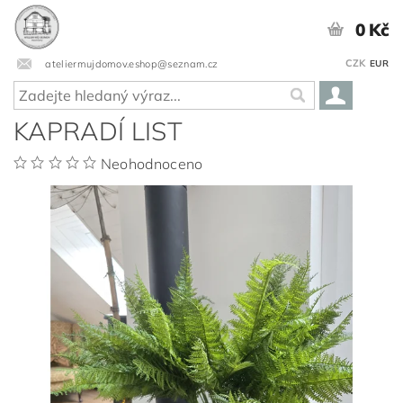
0 Kč
CZK
ateliermujdomov.eshop@seznam.cz
EUR
KAPRADÍ LIST
Neohodnoceno