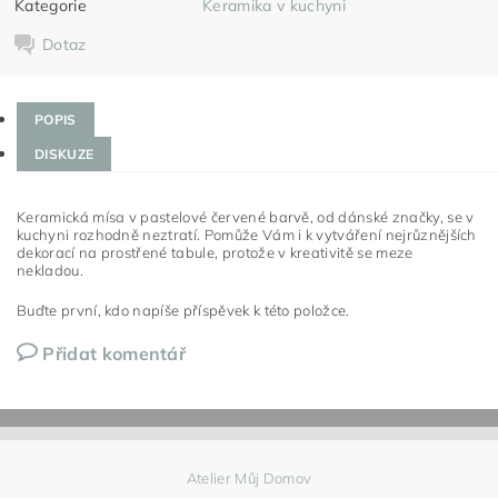
Kategorie
Keramika v kuchyni
Dotaz
POPIS
DISKUZE
Keramická mísa v pastelové červené barvě, od dánské značky, se v
kuchyni rozhodně neztratí. Pomůže Vám i k vytváření nejrůznějších
dekorací na prostřené tabule, protože v kreativitě se meze
nekladou.
Buďte první, kdo napíše příspěvek k této položce.
Přidat komentář
Atelier Můj Domov