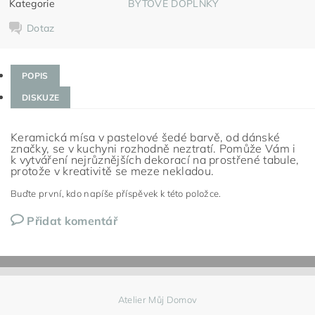
Kategorie
BYTOVÉ DOPLŇKY
Dotaz
POPIS
DISKUZE
Keramická mísa v pastelové šedé barvě, od dánské
značky, se v kuchyni rozhodně neztratí. Pomůže Vám i
k vytváření nejrůznějších dekorací na prostřené tabule,
protože v kreativitě se meze nekladou.
Buďte první, kdo napíše příspěvek k této položce.
Přidat komentář
Atelier Můj Domov