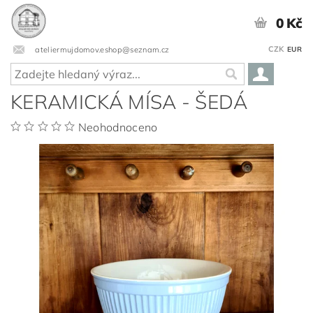
0 Kč
CZK
ateliermujdomov.eshop@seznam.cz
EUR
KERAMICKÁ MÍSA - ŠEDÁ
Neohodnoceno