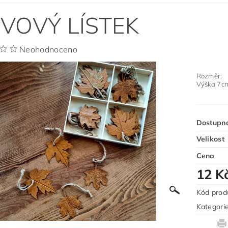
VOVÝ LÍSTEK
Neohodnoceno
Rozměr:
Výška 7c
Dostupn
Velikost
Cena
12 K
Kód prod
Kategori