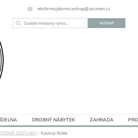
ateliermujdomov.eshop@seznam.cz
JÍDELNA
DROBNÝ NÁBYTEK
ZAHRADA
PRO
BLOG
BYTOVÉ DOPLŇKY
Kovový lístek