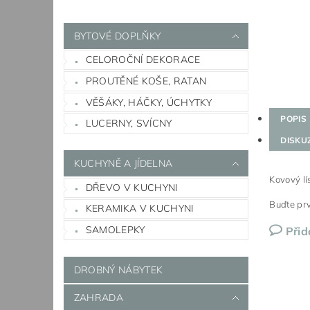
BYTOVÉ DOPLŇKY
CELOROČNÍ DEKORACE
PROUTĚNÉ KOŠE, RATAN
VĚŠÁKY, HÁČKY, ÚCHYTKY
POPIS
LUCERNY, SVÍCNY
DISKU
KUCHYNĚ A JÍDELNA
Kovový lí
DŘEVO V KUCHYNI
Buďte prv
KERAMIKA V KUCHYNI
SAMOLEPKY
Přid
DROBNÝ NÁBYTEK
ZAHRADA