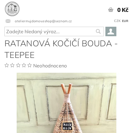
0 Kč
CZK
ateliermujdomov.eshop@seznam.cz
EUR
RATANOVÁ KOČIČÍ BOUDA -
TEEPEE
Neohodnoceno