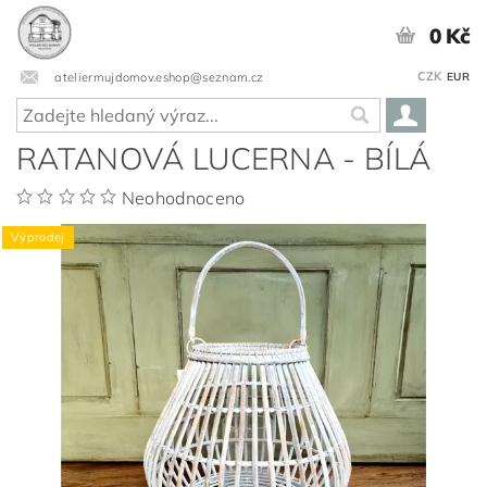
0 Kč
CZK
ateliermujdomov.eshop@seznam.cz
EUR
RATANOVÁ LUCERNA - BÍLÁ
Neohodnoceno
Výprodej