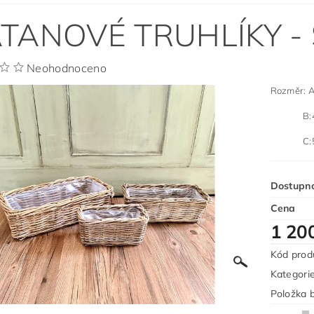
TANOVÉ TRUHLÍKY - 
Neohodnoceno
Rozměr: A
B:40x2
C:50x2
Dostupn
Cena
1 20
Kód prod
Kategori
Položka b