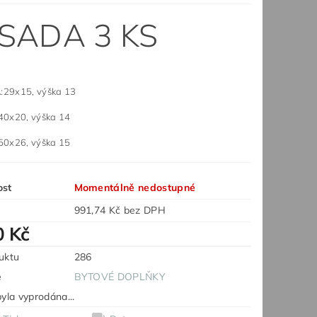
SADA 3 KS
:29x15, výška 13
0, výška 14
6, výška 15
ost
Momentálně nedostupné
991,74 Kč bez DPH
0 Kč
uktu
286
e
BYTOVÉ DOPLŇKY
yla vyprodána...