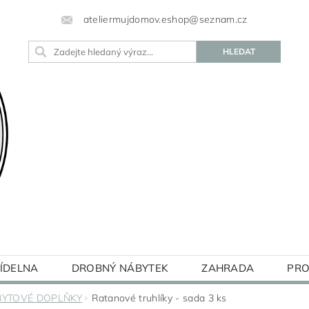
ateliermujdomov.eshop@seznam.cz
JÍDELNA
DROBNÝ NÁBYTEK
ZAHRADA
PRO
BLOG
BYTOVÉ DOPLŇKY
Ratanové truhlíky - sada 3 ks