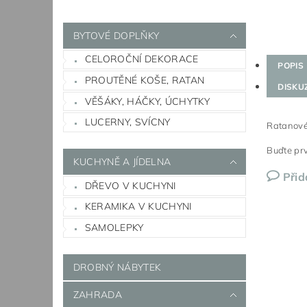
BYTOVÉ DOPLŇKY
CELOROČNÍ DEKORACE
POPIS
PROUTĚNÉ KOŠE, RATAN
DISKU
VĚŠÁKY, HÁČKY, ÚCHYTKY
LUCERNY, SVÍCNY
Ratanové 
Buďte prv
KUCHYNĚ A JÍDELNA
Přid
DŘEVO V KUCHYNI
KERAMIKA V KUCHYNI
SAMOLEPKY
DROBNÝ NÁBYTEK
ZAHRADA