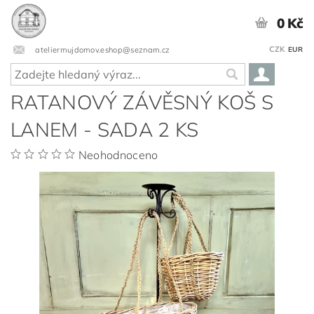
0 Kč
CZK
ateliermujdomov.eshop@seznam.cz
EUR
RATANOVÝ ZÁVĚSNÝ KOŠ S
LANEM - SADA 2 KS
Neohodnoceno