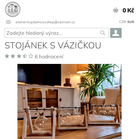
0 Kč
CZK
ateliermujdomov.eshop@seznam.cz
EUR
STOJÁNEK S VÁZIČKOU
6 hodnocení