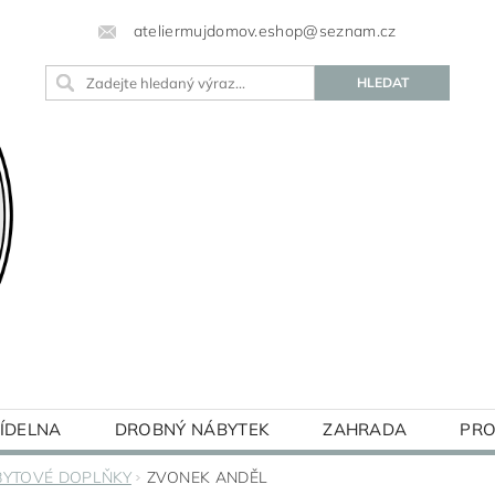
ateliermujdomov.eshop@seznam.cz
JÍDELNA
DROBNÝ NÁBYTEK
ZAHRADA
PRO
BLOG
BYTOVÉ DOPLŇKY
ZVONEK ANDĚL