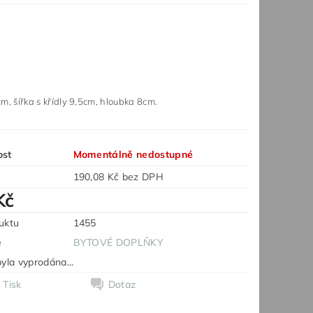
m, šířka s křídly 9,5cm, hloubka 8cm.
ost
Momentálně nedostupné
190,08 Kč bez DPH
Kč
uktu
1455
e
BYTOVÉ DOPLŇKY
yla vyprodána...
Tisk
Dotaz