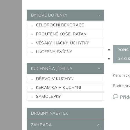
BYTOVÉ DOPLŇKY
CELOROČNÍ DEKORACE
PROUTĚNÉ KOŠE, RATAN
VĚŠÁKY, HÁČKY, ÚCHYTKY
POPIS
LUCERNY, SVÍCNY
DISKU
KUCHYNĚ A JÍDELNA
Keramický
DŘEVO V KUCHYNI
Buďte prv
KERAMIKA V KUCHYNI
SAMOLEPKY
Přid
DROBNÝ NÁBYTEK
ZAHRADA